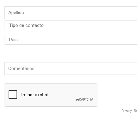
Si es posible, especifique el nombre o la referencia del producto.
Privacy
-
T
La información que nos facilite es necesaria para tramitar su solicitud y será ut
oponerse a los datos que le conciernen, que podrá ejercer en la siguiente di