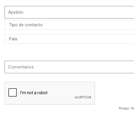
Si es posible, especifique el nombre o la referencia del producto.
Privacy
-
T
La información que nos facilite es necesaria para tramitar su solicitud y será ut
oponerse a los datos que le conciernen, que podrá ejercer en la siguiente di