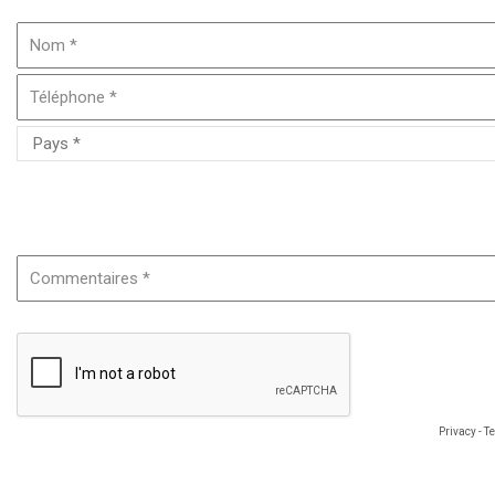
Merci si possible de préciser le nom ou la référence du produit
Privacy
-
T
Les informations renseignées sont nécessaires au traitement de votre demande
d'un droit d'accès, de rectification et d'opposition aux données vous concernan