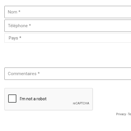
Merci si possible de préciser le nom ou la référence du produit
Privacy
-
T
Les informations renseignées sont nécessaires au traitement de votre demande
d'un droit d'accès, de rectification et d'opposition aux données vous concernan