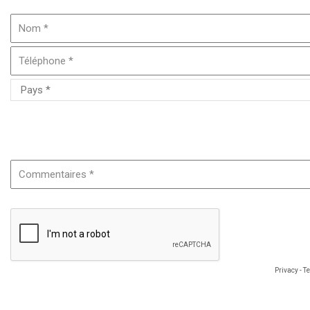
Merci si possible de préciser le nom ou la référence du produit
Privacy
-
T
Les informations renseignées sont nécessaires au traitement de votre demande
d'un droit d'accès, de rectification et d'opposition aux données vous concernan